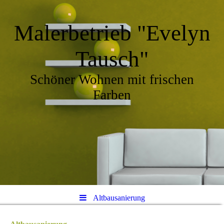
Malerbetrieb "Evelyn
Tausch"
Schöner Wohnen mit frischen
Farben
Altbausanierung